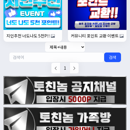
지인추천 너도나도 5천P!!
커뮤니티 포인트 교환 이벤트
검색
1