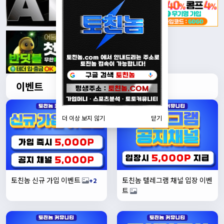
이벤트
더 이상 보지 않기
닫기
토친놈 신규 가입 이벤트
토친놈 텔레그램 채널 입장 이벤
+2
트