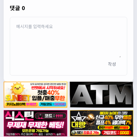
댓글 0
작성