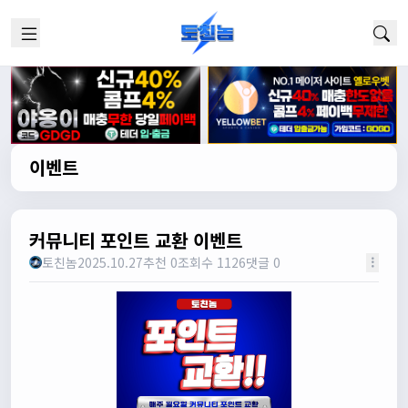
이벤트
커뮤니티 포인트 교환 이벤트
토친놈
2025.10.27
추천 0
조회수 1126
댓글 0