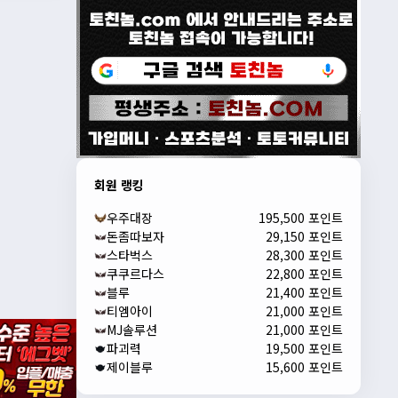
회원 랭킹
우주대장
195,500 포인트
돈좀따보자
29,150 포인트
스타벅스
28,300 포인트
쿠쿠르다스
22,800 포인트
블루
21,400 포인트
티엠아이
21,000 포인트
MJ솔루션
21,000 포인트
파괴력
19,500 포인트
제이블루
15,600 포인트