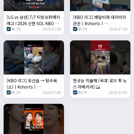
[LG vs 삼성] 7/7 티빙슈퍼매치
[KBO 리그] 배달비와 대리비의
예고 I 2026 신한 SOL KBO 리
큰손ㅣ#shortsㅣ
매니저
2026.07.06
매니저
2026.07.06
그 I TVING
TVINGSPORTS
[KBO 리그] 유산슬 → 탕수육
현규는 억울해 [국대: 로드 투 노
(소)ㅣ#shortsㅣ
스 아메리카]
매니저
2026.07.06
매니저
2026.07.05
TVINGSPORTS