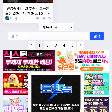
[팬덤중계] 바뀐 투수의 초구를
노린 결과는?ㅣ한화 vs LGㅣ
매니저
2026.07.05
#shortsㅣTVINGSPORTS
검색
1
2
3
4
5