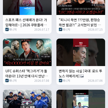
스포츠 패스 선예매가 온다! 가
“피니시 하면 ???만원, 판정승
입해야르~ | 2026 쿠팡플레이
하면 벌금?!” 고석현이 밝힌 김
매니저
2026.07.17
매니저
2026.07.15
시리즈 | 티켓팅 안내
동현과의 미친(p) 보너스 계약 |
GET IN THE CAGE🥊8화
UFC 슈퍼스타 ‘맥그리거’가 돌
변하지 않는 사실 [국대: 로드 투
아온다! 13년 만에 다시 만난
노스 아메리카]
매니저
2026.07.08
매니저
2026.07.06
‘할로웨이’ | GET IN THE
CAGE🥊7화