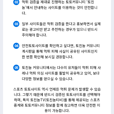
02
먹튀 검증을 제대로 진행하는 토토커뮤니티 ‘토친
놈’에서 안내하는 사이트를 이용하는 것이 안전합니
다.
03
일부 사이트들은 먹튀 검증을 한다고 홍보하면서 실제
로는 광고비만 받고 추천하는 경우가 있으니 반드시
주의해야 합니다.
04
안전토토사이트를 확인하고 싶다면, 토친놈 커뮤니티
게시판을 통해 먹튀 피해 사실이 공유된 사이트인지
한 번쯤 확인해 보시길 권장합니다.
05
토친놈 커뮤니티에서는 다수의 유저들이 먹튀 피해 사
례나 먹튀 의심 사이트를 활발히 공유하고 있어, 보다
다양한 정보를 얻으실 수 있습니다.
스포츠 토토사이트 역시 언제든 먹튀 문제가 발생할 수 있습
니다. 그렇기 때문에 반드시 검증된 토토사이트를 선택해야
하며, 특히 토친놈TV(토친놈티비)를 통해 제공되는 스포츠
중계와 토토커뮤니티 정보를 함께 참고하면 더욱 안전한 이
용이 가능합니다.