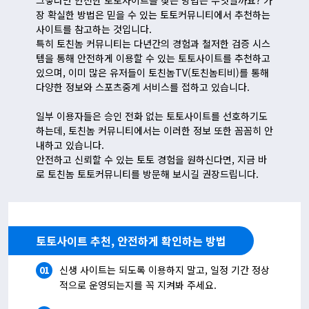
장 확실한 방법은 믿을 수 있는 토토커뮤니티에서 추천하는
사이트를 참고하는 것입니다.
특히 토친놈 커뮤니티는 다년간의 경험과 철저한 검증 시스
템을 통해 안전하게 이용할 수 있는 토토사이트를 추천하고
있으며, 이미 많은 유저들이
토친놈TV
(토친놈티비)를 통해
다양한 정보와
스포츠중계
서비스를 접하고 있습니다.
일부 이용자들은 승인 전화 없는 토토사이트를 선호하기도
하는데, 토친놈 커뮤니티에서는 이러한 정보 또한 꼼꼼히 안
내하고 있습니다.
안전하고 신뢰할 수 있는 토토 경험을 원하신다면, 지금 바
로 토친놈
토토커뮤니티
를 방문해 보시길 권장드립니다.
토토사이트 추천, 안전하게 확인하는 방법
01
신생 사이트는 되도록 이용하지 말고, 일정 기간 정상
적으로 운영되는지를 꼭 지켜봐 주세요.