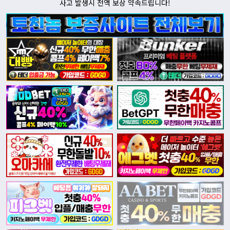
사고 발생시 전액 보상 약속드립니다!