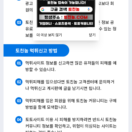
광고를 진행하지 않습니다. 이는 상업적 광고보다 회
원의 안전을 우선시하는 방침입니다.
03
토친놈 커뮤니티는 활발한 회원 활동과 빠른 정보 공
유로 먹튀 피해를 최소화하고, 언제든 믿을 수 있는 정
더 이상 보지 않기
닫기
보를 제공합니다.
토친놈
먹튀신고 방법
01
먹튀사이트 정보를 신고하면 많은 유저들의 피해를 예
방할 수 있습니다.
02
먹튀피해를 입으셨다면 토친놈 고객센터에 문의하거
나 먹튀신고 게시판에 글을 남기시면 됩니다.
03
먹튀피해를 입은 회원을 위해 토친놈 커뮤니티는 구제
방법을 함께 모색합니다.
04
토토사이트 이용 시 피해를 방지하려면 반드시 토친놈
커뮤니티 정보를 확인하고, 위험이 의심되는 사이트는