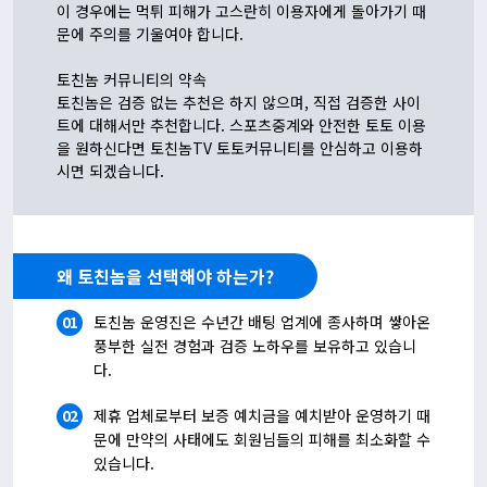
이 경우에는 먹튀 피해가 고스란히 이용자에게 돌아가기 때
문에 주의를 기울여야 합니다.
토친놈 커뮤니티의 약속
토친놈은 검증 없는 추천은 하지 않으며, 직접 검증한 사이
트에 대해서만 추천합니다. 스포츠중계와 안전한 토토 이용
을 원하신다면 토친놈TV 토토커뮤니티를 안심하고 이용하
시면 되겠습니다.
왜
토친놈
을 선택해야 하는가?
01
토친놈 운영진은 수년간 배팅 업계에 종사하며 쌓아온
풍부한 실전 경험과 검증 노하우를 보유하고 있습니
다.
02
제휴 업체로부터 보증 예치금을 예치받아 운영하기 때
문에 만약의 사태에도 회원님들의 피해를 최소화할 수
있습니다.