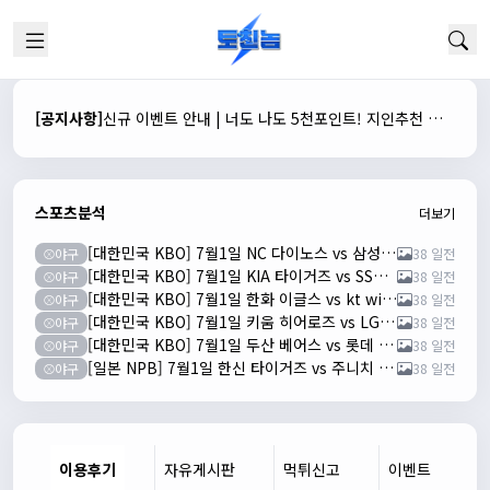
[공지사항]
토친놈 페이백 게시판 공지
[공지사항]
회원가입 인증번호 안오는 경우 확인
[공지사항]
신규 이벤트 안내 | 너도 나도 5천포인트! 지인추천 이벤트
[공지사항]
신규 이벤트 안내 | 데일리 미션 이벤트
[공지사항]
피그벳 신규 보증사이트 입점 안내
스포츠분석
더보기
[대한민국 KBO] 7월1일 NC 다이노스 vs 삼성 라이온즈 | 스포츠 분석 무료 중계 토친놈
⚾야구
38 일전
[대한민국 KBO] 7월1일 KIA 타이거즈 vs SSG 랜더스 | 스포츠 분석 무료 중계 토친놈
⚾야구
38 일전
[대한민국 KBO] 7월1일 한화 이글스 vs kt wiz | 스포츠 분석 무료 중계 토친놈
⚾야구
38 일전
[대한민국 KBO] 7월1일 키움 히어로즈 vs LG 트윈스 | 스포츠 분석 무료 중계 토친놈
⚾야구
38 일전
[대한민국 KBO] 7월1일 두산 베어스 vs 롯데 자이언츠 | 스포츠 분석 무료 중계 토친놈
⚾야구
38 일전
[일본 NPB] 7월1일 한신 타이거즈 vs 주니치 드래건스 | 스포츠 분석 무료 중계 토친놈
⚾야구
38 일전
이용후기
자유게시판
먹튀신고
이벤트