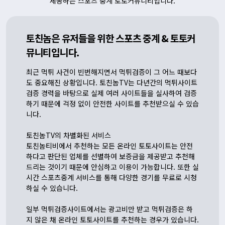
제공하는 스포츠 중계 토토커뮤니티입니다.
토친놈
은 유저들을 위한
스포츠 중계
&
토토커
뮤니티
입니다.
최근 먹튀 사건이 빈번해지면서 먹튀검증이 그 어느 때보다
도 중요해진 상황입니다. 토친놈TV는 다년간의 먹튀사이트
검증 경력을 바탕으로 실제 여러 사이트들을 실사하여 검증
하기 때문에 걱정 없이 안전한 사이트를 추천받으실 수 있습
니다.
토친놈TV의 차별화된 서비스
토친놈티비에서 추천하는 모든 온라인 토토사이트는 안전
하다고 판단된 업체를 선별하여 보증금을 제공받고 추천해
드리는 것이기 때문에 안심하고 이용이 가능합니다. 또한 실
시간 스포츠중계 서비스를 통해 다양한 경기를 무료로 시청
하실 수 있습니다.
일부 먹튀검증사이트에서는 광고비만 받고 먹튀검증은 하
지 않은 채 온라인 토토사이트를 추천하는 경우가 있습니다.