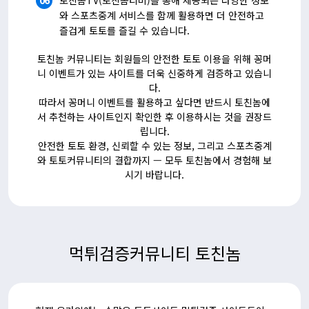
와 스포츠중계 서비스를 함께 활용하면 더 안전하고
즐겁게 토토를 즐길 수 있습니다.
토친놈 커뮤니티는 회원들의 안전한 토토 이용을 위해 꽁머
니 이벤트가 있는 사이트를 더욱 신중하게 검증하고 있습니
다.
따라서 꽁머니 이벤트를 활용하고 싶다면 반드시 토친놈에
서 추천하는 사이트인지 확인한 후 이용하시는 것을 권장드
립니다.
안전한 토토 환경, 신뢰할 수 있는 정보, 그리고 스포츠중계
와 토토커뮤니티의 결합까지 — 모두 토친놈에서 경험해 보
시기 바랍니다.
먹튀검증
커뮤니티
토친놈