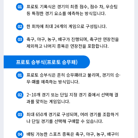
01
프로토 기록식은 경기의 최종 점수, 점수 차, 우승팀
등 특정한 경기 요소를 예측하는 방식입니다.
02
한 회차에 최대 24개의 게임으로 구성됩니다.
03
축구, 야구, 농구, 배구가 진행되며, 축구만 연장전을
제외하고 나머지 종목은 연장전을 포함합니다.
프로토 승부식(프로토 승무패)
01
프로토 승부식은 흔히 승무패라고 불리며, 경기의 승·
무·패를 예측하는 방식입니다.
02
2~10개 경기 또는 단일 지정 경기 중에서 선택해 결
과를 맞히는 게임입니다.
03
최대 650개 경기로 구성되며, 여러 경기를 조합하거
나 단일 경기를 선택해 구매할 수 있습니다.
04
배팅 가능한 스포츠 종목은 축구, 야구, 농구, 배구이