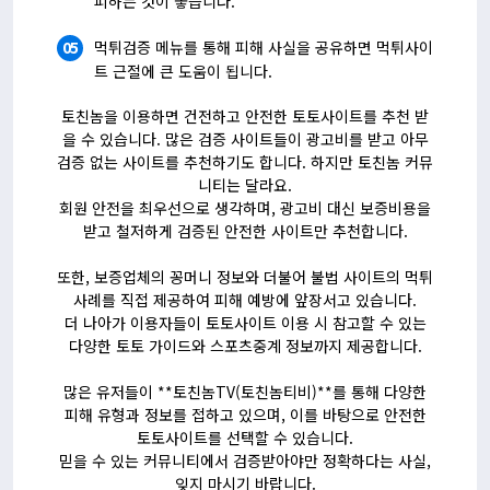
피하는 것이 좋습니다.
05
먹튀검증 메뉴를 통해 피해 사실을 공유하면 먹튀사이
트 근절에 큰 도움이 됩니다.
토친놈
을 이용하면 건전하고 안전한 토토사이트를 추천 받
을 수 있습니다. 많은 검증 사이트들이 광고비를 받고 아무
검증 없는 사이트를 추천하기도 합니다. 하지만 토친놈 커뮤
니티는 달라요.
회원 안전을 최우선으로 생각하며, 광고비 대신 보증비용을
받고 철저하게 검증된 안전한 사이트만 추천합니다.
또한, 보증업체의 꽁머니 정보와 더불어 불법 사이트의 먹튀
사례를 직접 제공하여 피해 예방에 앞장서고 있습니다.
더 나아가 이용자들이 토토사이트 이용 시 참고할 수 있는
다양한 토토 가이드와 스포츠중계 정보까지 제공합니다.
많은 유저들이 **토친놈TV(토친놈티비)**를 통해 다양한
피해 유형과 정보를 접하고 있으며, 이를 바탕으로 안전한
토토사이트를 선택할 수 있습니다.
믿을 수 있는 커뮤니티에서 검증받아야만 정확하다는 사실,
잊지 마시기 바랍니다.