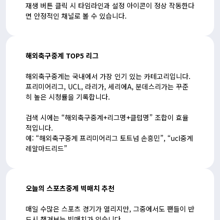
재생 버튼 클릭 시 타임라인과 설정 아이콘이 정상 작동한다
면 안정적인 채널로 볼 수 있습니다.
해외축구중계 TOP5 리그
해외축구중계는 국내에서 가장 인기 있는 카테고리입니다.
프리미어리그, UCL, 라리가, 세리에A, 분데스리가는 꾸준
히 높은 시청률을 기록합니다.
검색 시에는 “해외축구중계+리그명+클럽명” 조합이 효율
적입니다.
예: “해외축구중계 프리미어리그 토트넘 손흥민”, “ucl중계
레알마드리드”
오늘의 스포츠중계 빅매치 추천
매일 수많은 스포츠 경기가 열리지만, 그중에서도 팬들이 반
드시 챙겨보는 빅매치가 있습니다.