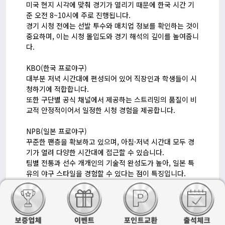
미국 현지 시각에 맞춰 경기가 열리기 때문에 한국 시간 기
준 오전 8~10시에 주로 진행됩니다.
경기 시청 전에는 선발 투수와 매치업 정보를 확인하는 것이
중요하며, 이는 시청 몰입도와 경기 해석의 깊이를 높여줍니
다.
KBO(한국 프로야구)
대부분 저녁 시간대에 편성되어 있어 직장인과 학생들이 시
청하기에 적합합니다.
또한 구단별 공식 채널에서 제공하는 스트리밍의 품질이 비
교적 안정적이어서 일정한 시청 경험을 제공합니다.
NPB(일본 프로야구)
꾸준한 팬층을 확보하고 있으며, 아침·저녁 시간대 모두 경
기가 열려 다양한 시간대에 접근할 수 있습니다.
팀별 전통과 선수 개개인의 기술적 완성도가 높아, 일본 특
유의 야구 스타일을 경험할 수 있다는 점이 특징입니다.
농구중계 집중 분석 | NBA · KBL 시청 포인트