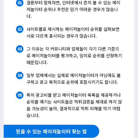
01
결론부터 말하자면, 인터넷에서 흔히 볼 수 있는 메이
저놀이터 순위나 추천은 믿기 어려운 경우가 많습니
다.
02
사이트별로 제시하는 메이저놀이터 순위를 살펴보면
서로 다르게 표시되는 경우가 많습니다.
03
그 이유는 각 커뮤니티와 업체들이 각기 다른 기준으
로 메이저놀이터를 평가하고, 임의로 순위를 선정하기
때문입니다.
04
일부 업체에서는 실제로 메이저놀이터가 아님에도 불
구하고 광고 목적으로 순위에 포함시키기도 합니다.
05
특히 광고비를 받고 메이저놀이터 목록을 제공하거나
순위를 매기는 사이트들은 먹튀검증을 제대로 하지 않
을 가능성이 높아, 결과적으로 먹튀 피해를 막기 어렵
습니다.
믿을 수 있는 메이저놀이터 찾는 법