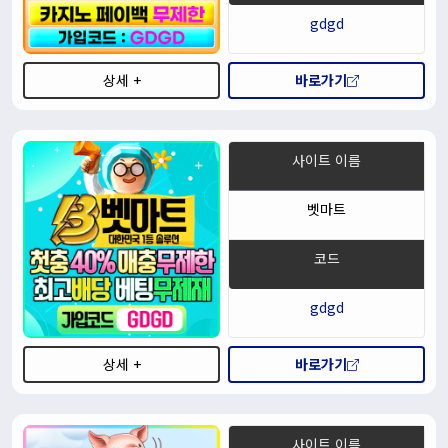
gdgd
상세 +
바로가기
사이트 이름
벳마트
코드
gdgd
상세 +
바로가기
사이트 이름