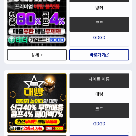
벙커
코드
GDGD
상세 +
바로가기
사이트 이름
대빵
코드
GDGD