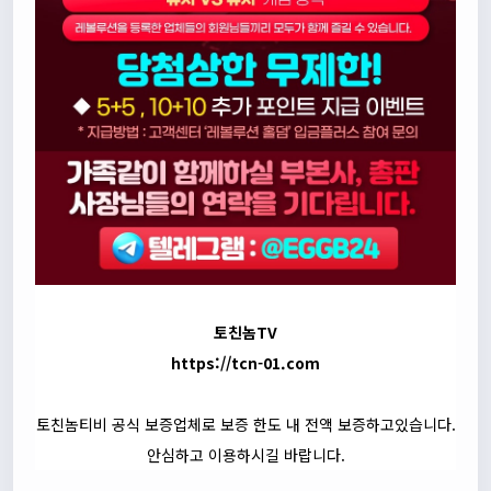
토친놈TV
https://tcn-01.com
토친놈티비 공식 보증업체로 보증 한도 내 전액 보증하고있습니다.
안심하고 이용하시길 바랍니다.