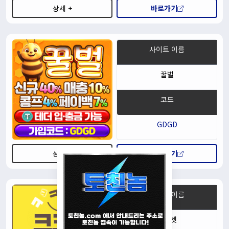
상세 +
바로가기
사이트 이름
꿀벌
코드
GDGD
상세 +
바로가기
사이트 이름
크크벳