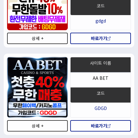
코드
gdgd
상세 +
바로가기
사이트 이름
AA BET
코드
GDGD
상세 +
바로가기