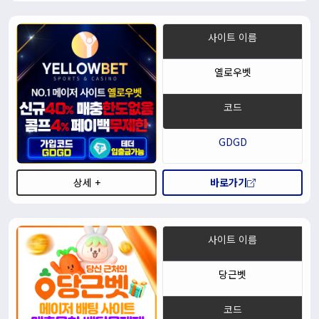
사이트 이름
옐로우벳
코드
GDGD
상세 +
바로가기
사이트 이름
당근벳
코드