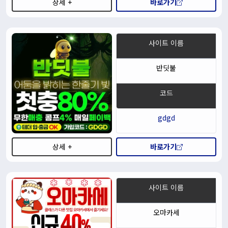
상세 +
바로가기
사이트 이름
반딧불
코드
gdgd
상세 +
바로가기
사이트 이름
오마카세