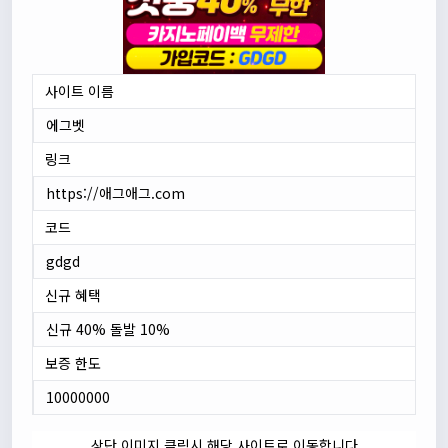
사이트 이름
에그벳
링크
https://애그애그.com
코드
gdgd
신규 혜택
신규 40% 돌발 10%
보증 한도
10000000
상단 이미지 클릭시 해당 사이트로 이동합니다