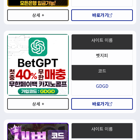
상세 +
바로가기
사이트 이름
벳지피
코드
GDGD
상세 +
바로가기
사이트 이름