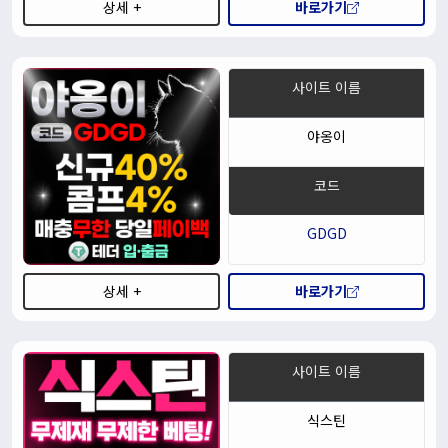
상세 +
바로가기
사이트 이름
야옹이
코드
GDGD
상세 +
바로가기
사이트 이름
식스틴