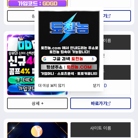
상세 +
바로가기
사이트 이름
갓벳
코드
GDGD
더 이상 보지 않기
닫기
상세 +
바로가기
사이트 이름