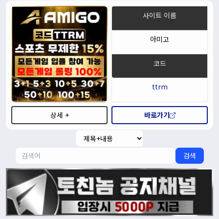
사이트 이름
아미고
코드
ttrm
상세 +
바로가기
검색