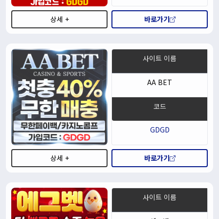
상세 +
바로가기
사이트 이름
AA BET
코드
GDGD
상세 +
바로가기
사이트 이름