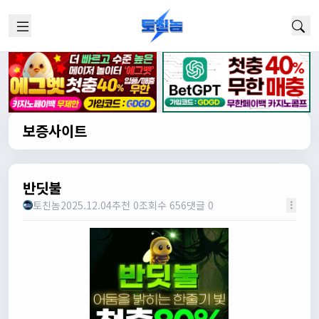
보증사이트
반딧불
토친놈
2025.12.04
추천 0
조회수 656
댓글 0