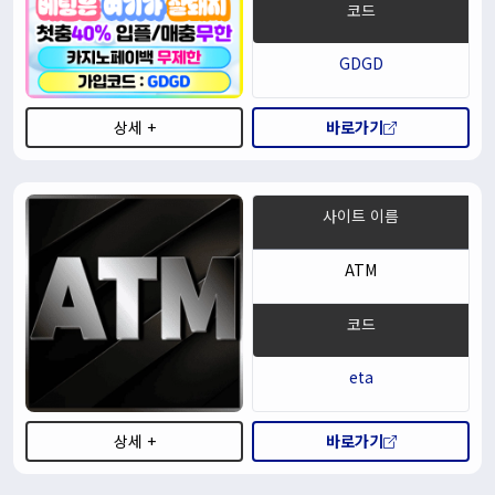
코드
GDGD
상세 +
바로가기
사이트 이름
ATM
코드
eta
상세 +
바로가기