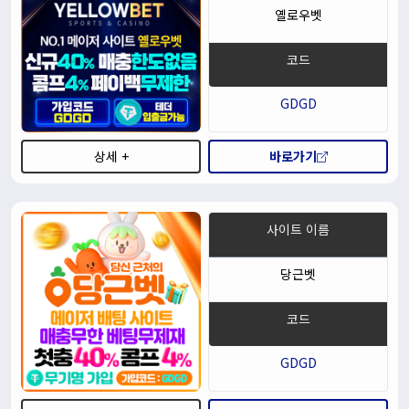
옐로우벳
코드
GDGD
상세 +
바로가기
사이트 이름
당근벳
코드
GDGD