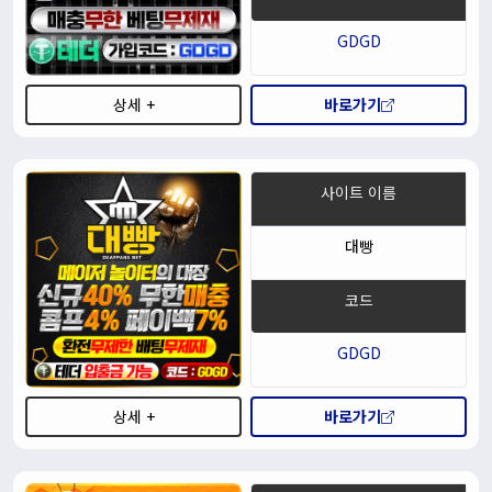
GDGD
상세 +
바로가기
사이트 이름
대빵
코드
GDGD
상세 +
바로가기