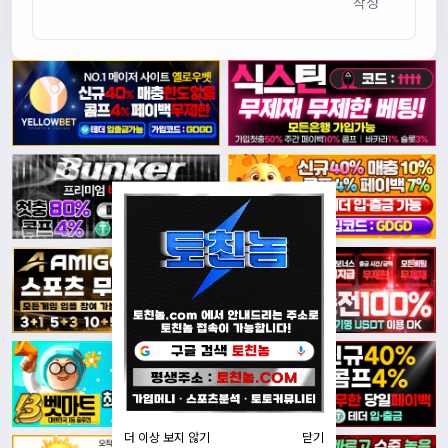
작성
더 이상 보지 않기
닫기