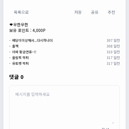
목록으로
저장
공유
추천
우한우한
보유 포인트 : 4,000P
- 배당이이상해서...다시하나더
307 일전
- 출첵
308 일전
- 아싸 황금연휴~!!
310 일전
- 올림픽 먹튀
317 일전
- 유토벳 먹튀
317 일전
댓글 0