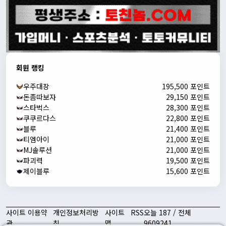
회원 랭킹
우주대장
195,500 포인트
돈좀따보자
29,150 포인트
스타벅스
28,300 포인트
쿠쿠르다스
22,800 포인트
블루
21,400 포인트
티엠아이
21,000 포인트
MJ솔루션
21,000 포인트
파괴력
19,500 포인트
제이블루
15,600 포인트
사이트 이용약
개인정보처리방
사이트
RSS
오늘 187 / 전체
관
침
맵
9609241