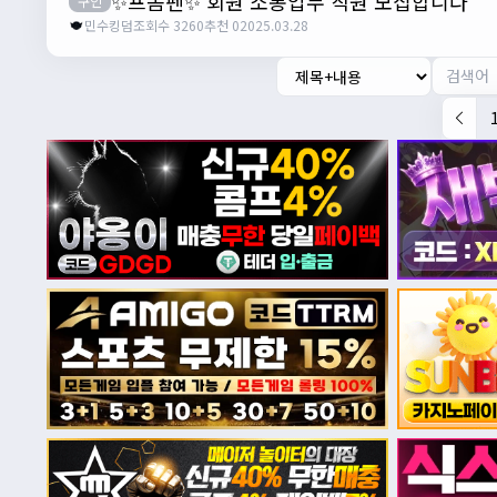
✨프놈펜✨ 회원 소통업무 직원 모집합니다
구인
민수킹덤
조회수 3260
추천 0
2025.03.28