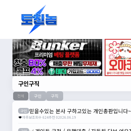
구인구직
구인
구직
전체
믿을수있는 본사 구하고있는 개인총판입니다~
구인
마루보
조회수 624
추천 0
2026.06.19
✅ 개인돈 급전 / 은행대출 / 자동차 담보,여유
구인