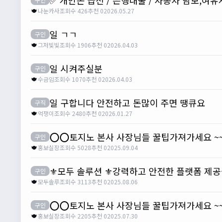
나눈카사
조회수 426
추천 0
2026.05.27
일 ㄱㄱ
구인
그저빛빛
조회수 1906
추천 0
2026.04.03
일 시켜주실분
구인
수금임
조회수 1070
추천 0
2026.04.03
일 구합니다 안전하고 돈많이 주면 땡큐요
구직
억쟁이
조회수 2480
추천 0
2026.01.27
⭕️⭕️토지노 본사 사장님들 꿀팁가져가세요 ~
구인
홍보실장
조회수 5028
추천 0
2025.09.04
⚜️모두 솔루션 ⚜️강력하고 안전한 플랫폼 제
구인
모두솔루
조회수 3113
추천 0
2025.08.06
⭕️⭕️토지노 본사 사장님들 꿀팁가져가세요 ~
구인
홍보실장
조회수 2205
추천 0
2025.07.30