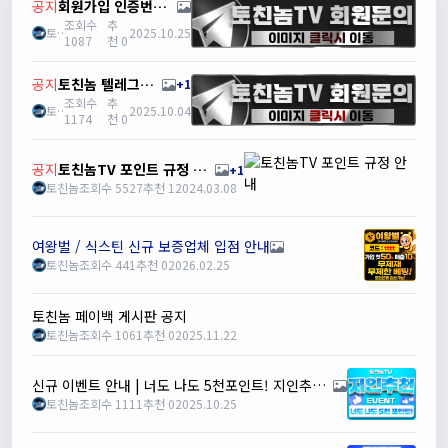
공지
회원가입 인증번호 안오는 경우 확인
조회수
추
토친놈
2025.10.25
1087
천 0
공지
토친놈 텔레그램 고객센터 안내
+1
조회수
추
토친놈
2025.10.04
1174
천 0
공지
토친놈TV 포인트 규정 안내
+1
토친놈
조회수 5527
추천 1
2024.03.08
여왕벌 / 식스틴 신규 보증업체 입점 안내
토친놈
조회수 441
추천 0
2026.02.25
토친놈 페이백 게시판 공지
토친놈
조회수 1061
추천 0
2025.11.22
신규 이벤트 안내 | 너도 나도 5천포인트! 지인추천 이벤트
토친놈
조회수 1111
추천 0
2025.10.25