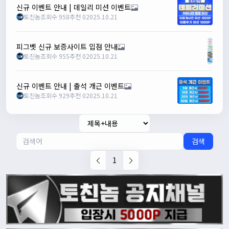
신규 이벤트 안내 | 데일리 미션 이벤트
토친놈
조회수 958
추천 0
2025.10.21
피그벳 신규 보증사이트 입점 안내
토친놈
조회수 955
추천 0
2025.10.21
신규 이벤트 안내 | 출석 개근 이벤트
토친놈
조회수 929
추천 0
2025.10.21
검색
1