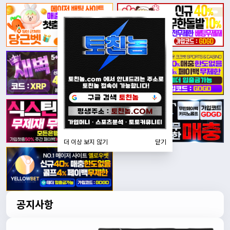
더 이상 보지 않기
닫기
공지사항