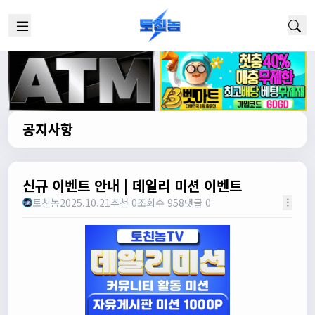
공지사항
신규 이벤트 안내 | 데일리 미션 이벤트
토친놈
2025.10.21
추천 0
조회수 958
댓글 0